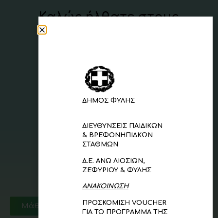
Καλώς ήλθατε στους
παιδικούς σταθμούς
Δήμου Φυλής
ΔΗΜΟΣ ΦΥΛΗΣ
ΔΙΕΥΘΥΝΣ
E
ΙΣ ΠΑΙΔΙΚΩΝ
& ΒΡΕΦΟΝΗΠΙΑΚΩΝ
ΣΤΑΘΜΩΝ
Δ.Ε. ΑΝΩ ΛΙΟΣΙΩΝ,
ΖΕΦΥΡΙΟΥ & ΦΥΛΗΣ
Παιδικοί Σταθμοί
ΑΝΑΚΟΙΝΩΣΗ
Δ.Ε Φυλής
ΠΡΟΣΚΟΜΙΣΗ
VOUCHER
Μάθετε περισσότερα
ΓΙΑ ΤΟ ΠΡΟΓΡΑΜΜΑ ΤΗΣ