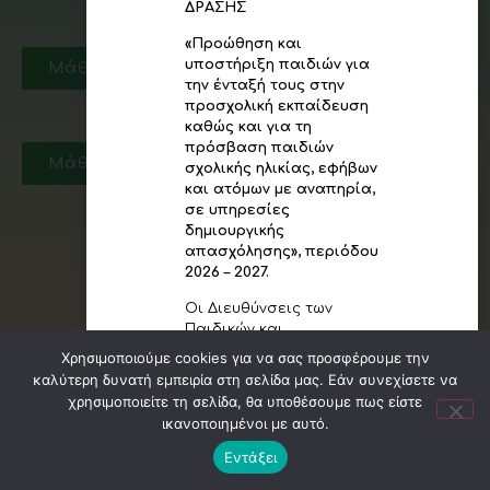
Παιδικοί Σταθμοί
ΔΡΑΣΗΣ
Δ.Ε Ζεφυρίου
«Προώθηση και
υποστήριξη παιδιών για
Μάθετε περισσότερα
την ένταξή τους στην
Παιδικοί Σταθμοί
προσχολική εκπαίδευση
Δ.Ε Άνω Λιόσια
καθώς και για τη
πρόσβαση παιδιών
Μάθετε περισσότερα
σχολικής ηλικίας, εφήβων
και ατόμων με αναπηρία,
σε υπηρεσίες
δημιουργικής
απασχόλησης», περιόδου
2026 – 2027.
Οι Διευθύνσεις των
Παιδικών και
Βρεφονηπιακών Σταθμών
Χρησιμοποιούμε cookies για να σας προσφέρουμε την
των Δημοτικών Ενοτήτων
καλύτερη δυνατή εμπειρία στη σελίδα μας. Εάν συνεχίσετε να
Άνω Λιοσίων, Ζεφυρίου &
χρησιμοποιείτε τη σελίδα, θα υποθέσουμε πως είστε
Φυλής (Χασιά)
ικανοποιημένοι με αυτό.
ενημερώνουν τους
ενδιαφερόμενους γονείς
Εντάξει
© 2026 Δήμος Φυλής. All Copyrights Reserved
και κηδεμόνες ότι,